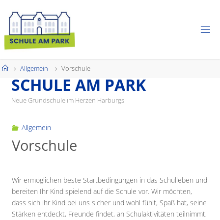
Skip
to
content
Home
Allgemein
Vorschule
S
C
H
U
L
E
A
M
P
A
R
K
Neue Grundschule im Herzen Harburgs
Allgemein
Vorschule
Wir ermöglichen beste Startbedingungen in das Schulleben und
bereiten Ihr Kind spielend auf die Schule vor. Wir möchten,
dass sich ihr Kind bei uns sicher und wohl fühlt, Spaß hat, seine
Stärken entdeckt, Freunde findet, an Schulaktivitäten teilnimmt,